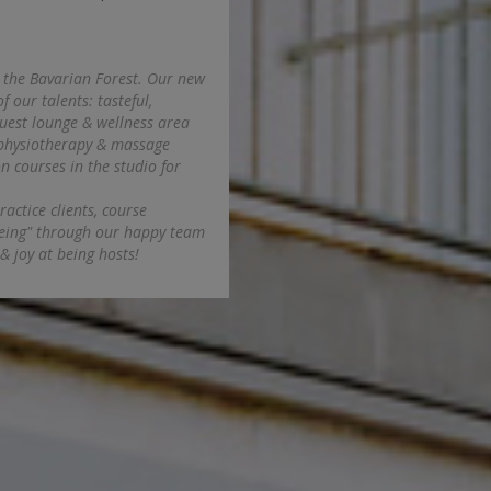
n the Bavarian Forest. Our new
 our talents: tasteful,
guest lounge & wellness area
c physiotherapy & massage
n courses in the studio for
actice clients, course
 being" through our happy team
& joy at being hosts!