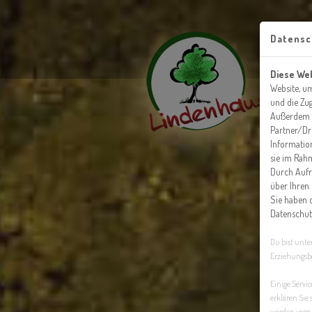
Datensc
Diese We
Website, u
und die Zug
Außerdem g
Partner/Dri
Informatio
sie im Rah
Durch Aufr
über Ihren 
Sie haben d
Datenschut
Du bist unter
Erziehungsber
Einige Servi
erklären Sie 
werden vom 