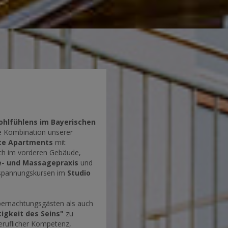
ohlfühlens im Bayerischen
he Kombination unserer
ete Apartments
mit
ch im vorderen Gebäude,
ie- und Massagepraxis
und
tspannungskursen im
Studio
bernachtungsgästen als auch
tigkeit des Seins"
zu
beruflicher Kompetenz,