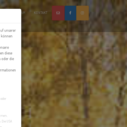
RAXIS
TEAM
KONTAKT
uf unserer
zu können
unsere
ren diese
 oder die
formationen
 oder
immen,
n. Die USA
n.