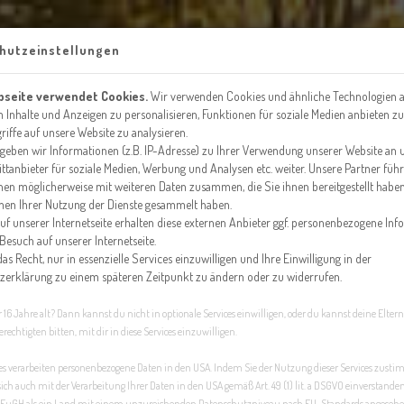
HOME
AKTUELLES & ANGEBOTE
APARTMENTS
P
hutzeinstellungen
bseite verwendet Cookies.
Wir verwenden Cookies und ähnliche Technologien a
m Inhalte und Anzeigen zu personalisieren, Funktionen für soziale Medien anbieten 
riffe auf unsere Website zu analysieren.
eben wir Informationen (z.B. IP-Adresse) zu Ihrer Verwendung unserer Website an 
ttanbieter für soziale Medien, Werbung und Analysen etc. weiter. Unsere Partner füh
nen möglicherweise mit weiteren Daten zusammen, die Sie ihnen bereitgestellt haben
men Ihrer Nutzung der Dienste gesammelt haben.
uf unserer Internetseite erhalten diese externen Anbieter ggf. personenbezogene In
Besuch auf unserer Internetseite.
as Recht, nur in essenzielle Services einzuwilligen und Ihre Einwilligung in der
zerklärung zu einem späteren Zeitpunkt zu ändern oder zu widerrufen.
 16 Jahre alt? Dann kannst du nicht in optionale Services einwilligen, oder du kannst deine Eltern
echtigten bitten, mit dir in diese Services einzuwilligen.
ces verarbeiten personenbezogene Daten in den USA. Indem Sie der Nutzung dieser Services zust
sich auch mit der Verarbeitung Ihrer Daten in den USA gemäß Art. 49 (1) lit. a DSGVO einverstande
EuGH als ein Land mit einem unzureichenden Datenschutzniveau nach EU-Standards angesehe