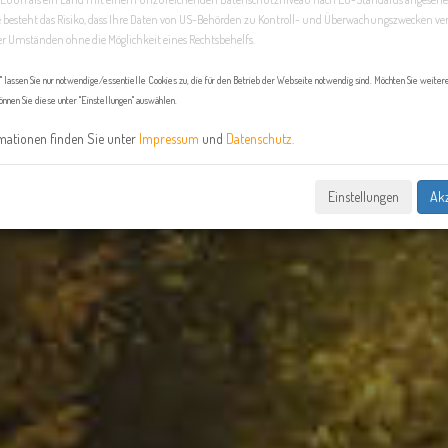
 besteht das Risiko, dass Ihre Daten von US-Behörden zu Kontroll- und Überwachungszwecken ver
r Umständen ohne die Möglichkeit eines Rechtsbehelfs.
n" lassen Sie nur notwendige/essentielle Cookies zu, die für den Betrieb der Webseite notwendig sind. Möchten Sie weiter
önnen Sie diese unter "Einstellungen" auswählen.
mationen finden Sie unter
Impressum
und
Datenschutz.
Einstellungen
Akz